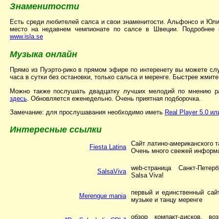
Знаменитости
Есть среди любителей салса и свои знаменитости. Альфонсо и Юл
место на недавнем чемпионате по салсе в Швеции. Подробнее 
www.isla.se
Музыка онлайн
Прямо из Пуэрто-рико в прямом эфире по интеренету вы можете с
часа в сутки без остановки, только сальса и меренге. Быстрее жмит
Можно также послушать двадцатку лучших мелодий по мнению ра
здесь
. Обновляется еженедельно. Очень приятная подборочка.
Замечание: для прослушавания необходимо иметь
Real Player 5.0 и
Интересные ссылки
Сайт латино-американского т
Fiesta Latina
Очень много свежей информа
web-страница Санкт-Петер
SalsaViva
Salsa Viva!
первый и единственный сай
Merengue mania
музыке и танцу меренге
обзор компакт-дисков, во