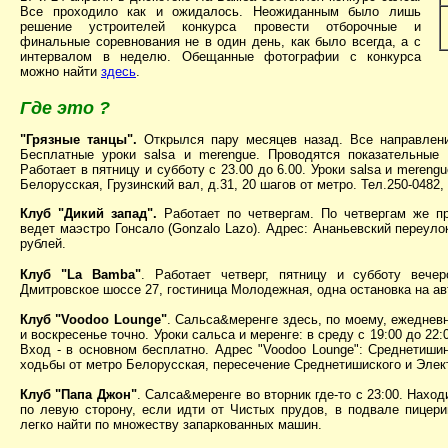
Все проходило как и ожидалось. Неожиданным было лишь
решение устроителей конкурса провести отборочные и
финальные соревнования не в один день, как было всегда, а с
интервалом в неделю. Обещанные фотографии с конкурса
можно найти
здесь
.
Где это ?
"Грязные танцы".
Открылся пару месяцев назад. Все направлени
Бесплатные уроки salsa и merengue. Проводятся показательные 
Работает в пятницу и субботу с 23.00 до 6.00. Уроки salsa и merengu
Белорусская, Грузинский вал, д.31, 20 шагов от метро. Тел.250-0482
Клуб "Дикий запад".
Работает по четвергам. По четвергам же п
ведет маэстро Гонсало (Gonzalo Lazo). Адрес: Ананьевский переулок
рублей.
Клуб "La Bamba"
. Работает четверг, пятницу и субботу вече
Дмитровское шоссе 27, гостиница Молодежная, одна остановка на ав
Клуб "Voodoo Lounge"
. Сальса&меренге здесь, по моему, ежедневно
и воскресенье точно. Уроки сальса и меренге: в среду с 19:00 до 22:
Вход - в основном бесплатно. Адрес "Voodoo Lounge": Среднетишин
ходьбы от метро Белорусская, пересечение Среднетишиского и Элек
Клуб "Папа Джон"
. Салса&меренге во вторник где-то с 23:00. Нахо
по левую сторону, если идти от Чистых прудов, в подвале пицери
легко найти по множеству запаркованных машин.