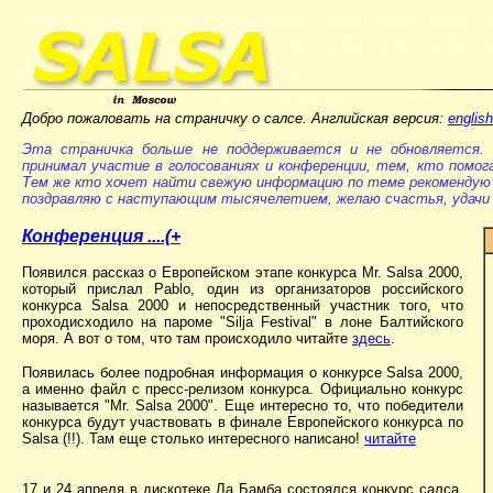
Добро пожаловать на страничку о салсе. Английская версия:
english
Эта страничка больше не поддерживается и не обновляется. 
принимал участие в голосованиях и конференции, тем, кто помог
Тем же кто хочет найти свежую информацию по теме рекомендую 
поздравляю с наступающим тысячелетием, желаю счастья, удачи 
Конференция ....(+
Появился рассказ о Европейском этапе конкурса Mr. Salsa 2000,
который прислал Pablo, один из организаторов российского
конкурса Salsa 2000 и непосредственный участник того, что
проходисходило на пароме "Silja Festival" в лоне Балтийского
моря. А вот о том, что там происходило читайте
здесь
.
Появилась более подробная информация о конкурсе Salsa 2000,
а именно файл с пресс-релизом конкурса. Официально конкурс
называется "Mr. Salsa 2000". Еще интересно то, что победители
конкурса будут участвовать в финале Европейского конкурса по
Salsa (!!). Там еще столько интересного написано!
читайте
17 и 24 апреля в дискотеке Ла Бамба состоялся конкурс салса.