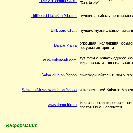
"Der Salsaholic CD's"
(RealAudio)
BillBoard Hot 50th Alboms
лучшие альбомы по мнению ж
BillBoard Chart
лучшие музыкальные треки п
огромная коллекция ссыло
Dance Mania
ресурсы интернета.
тут можно узнать адреса са
www.salsaweb.com
мира новости танцевальной ж
Salsa club on Yahoo
присоединяйтесь к клубу лю
Salsa in Moscow club on Yahoo
интернет-клуб Salsa in Mosc
много всего интересного, св
www.dancelife.ru
постоянно обновляется.
Информация